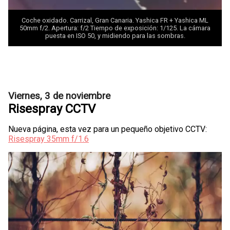
Coche oxidado. Carrizal, Gran Canaria. Yashica FR +
Yashica ML
50mm f/2
. Apertura: f/2 Tiempo de exposición: 1/125. La cámara
puesta en ISO 50, y midiendo para las sombras.
Viernes, 3 de noviembre
Risespray CCTV
Nueva página, esta vez para un pequeño objetivo CCTV:
Risespray 35mm f/1.6