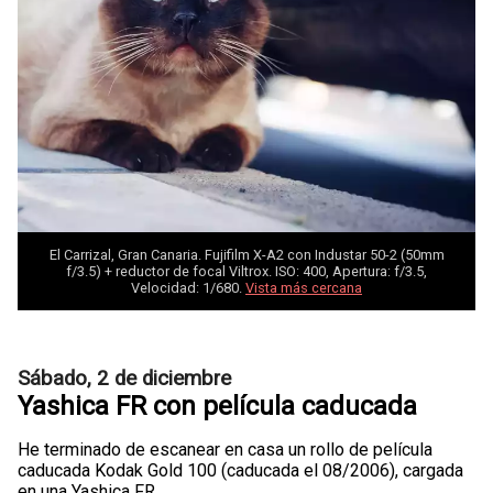
El Carrizal, Gran Canaria. Fujifilm X-A2 con Industar 50-2 (50mm
f/3.5) + reductor de focal Viltrox. ISO: 400, Apertura: f/3.5,
Velocidad: 1/680.
Vista más cercana
Sábado, 2 de diciembre
Yashica FR con película caducada
He terminado de escanear en casa un rollo de película
caducada Kodak Gold 100 (caducada el 08/2006), cargada
en una Yashica FR