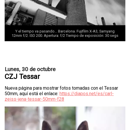
Y el tiempo va pasando... Barcelona. Fujifilm X-A3, Samyang
12mm f/2. ISO 200. Apertura: f/2 Tiempo de exposición: 30 segs
Lunes, 30 de octubre
CZJ Tessar
Nueva página para mostrar fotos tomadas con el Tessar
50mm, aquí está el enlace:
https://diapos.net/es/carl-
zeiss-jena-tessar-50mm-f28