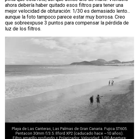
ahora debería haber quitado esos filtros para tener una
mejor velocidad de obturación: 1/30 es demasiado lento...
aunque la foto tampoco parece estar muy borrosa. Creo
que sobreexpuse 3 puntos para compensar la pérdida de
luz de los filtros.
Playa de Las Canteras, Las Palmas de Gran Canaria. Fujica ST605.
Pentacon 30mm f/3.5. Ilford XP2 (caducado hace ~10 años).
Filtro amarillo profundo + Polarizador. Velocidad: 1/30 Apertura: