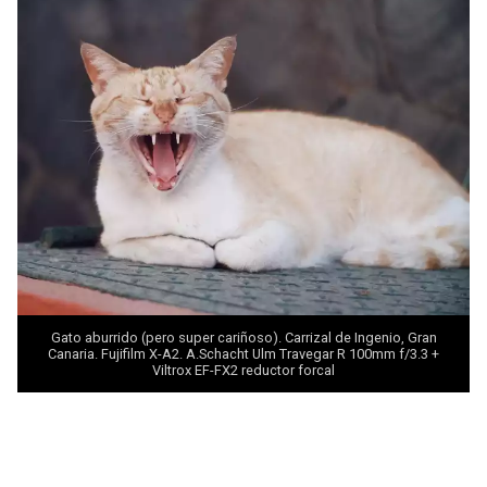
Gato aburrido (pero super cariñoso). Carrizal de Ingenio, Gran
Canaria. Fujifilm X-A2. A.Schacht Ulm Travegar R 100mm f/3.3 +
Viltrox EF-FX2 reductor forcal