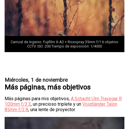
Carrizal de Ingenio. Fujifilm X-A2 + Risespray 35mm f/1.6 objetivo
CCTV. ISO: 200 Tiempo de exposición: 1/4000
Miércoles, 1 de noviembre
Más páginas, más objetivos
Más páginas para mis objetivos,
A.Schacht Ulm Travegar R
100mm f/3.3
, un precioso triplete y un
Voigtländer Talon
85mm f/2.8
, una lente de proyector.