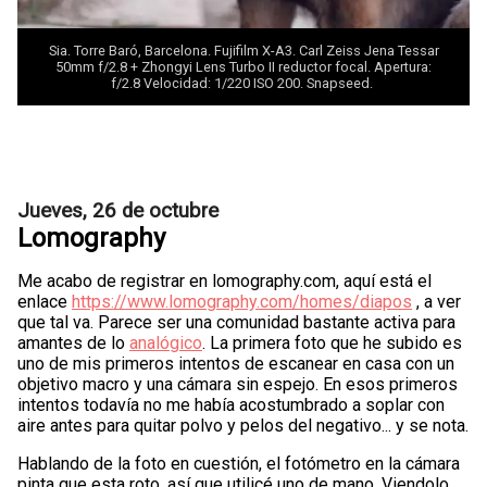
Sia. Torre Baró, Barcelona. Fujifilm X-A3.
Carl Zeiss Jena Tessar
50mm f/2.8 + Zhongyi Lens Turbo II
reductor focal. Apertura:
f/2.8 Velocidad: 1/220 ISO 200. Snapseed.
Jueves, 26 de octubre
Lomography
Me acabo de registrar en lomography.com, aquí está el
enlace
https://www.lomography.com/homes/diapos
, a ver
que tal va. Parece ser una comunidad bastante activa para
amantes de lo
analógico
. La primera foto que he subido es
uno de mis primeros intentos de escanear en casa con un
objetivo macro y una cámara sin espejo. En esos primeros
intentos todavía no me había acostumbrado a soplar con
aire antes para quitar polvo y pelos del negativo... y se nota.
Hablando de la foto en cuestión, el fotómetro en la cámara
pinta que esta roto, así que utilicé uno de mano. Viendolo