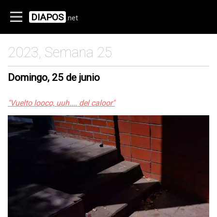
DIAPOS
.net
2023, Semana 25
Domingo, 25 de junio
"Vuelto looco, uuh.... del caloor"