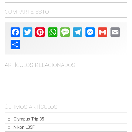
COMPARTE ESTO
Facebook
Twitter
Pinterest
WhatsApp
Message
Telegram
Messenger
Gmail
Email
Share
ARTÍCULOS RELACIONADOS
2024, Semana 39
2025, Semana 20
2024, Semana 13
2025, Semana 21
ÚLTIMOS ARTÍCULOS
Olympus Trip 35
Nikon L35F