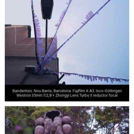
Banderines. Nou Barris, Barcelona. Fujifilm X-A3. Isco-Göttingen
Westron 35mm f/2,8 + Zhongyi
Lens Turbo II
reductor focal