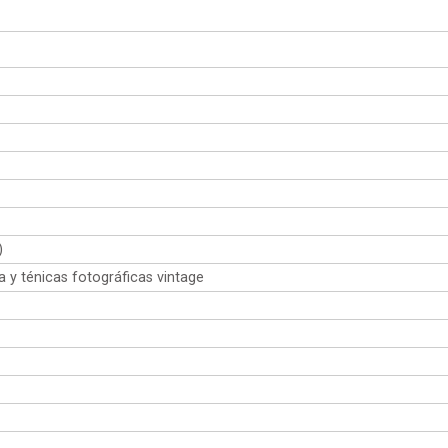
n nivel de burbuja con esteroides.
ruebas de nitidez del objetivo vintage Universar Auto 55mm enfocando
e capturado imágenes con un Meyer-Optik Görlitz Domiplan 50mm f/2
ara ver y comparar rápidamente cómo afecta el destello al objetivo.
)
a y ténicas fotográficas vintage