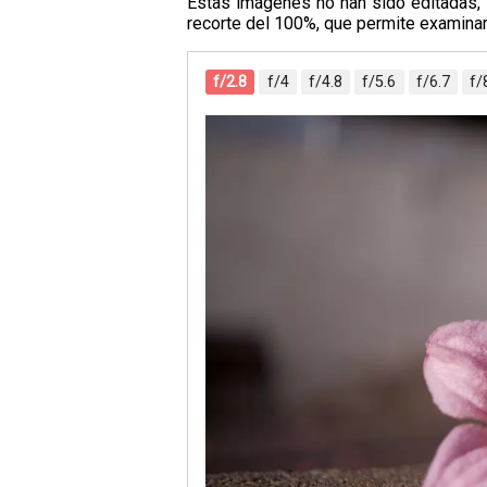
Estas imágenes no han sido editadas, 
recorte del 100%, que permite examinar
f/2.8
f/4
f/4.8
f/5.6
f/6.7
f/