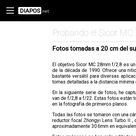
DIAPOS
.net
Probando el Sicor MC 
Fotos tomadas a 20 cm del su
El objetivo Sicor MC 28mm f/2
,
8 es un
de la década de 1990. Ofrece una nitid
bastante versátil para diversas aplica
tomas detalladas a la distancia mínima
En la siguiente serie de fotos, he cap
van de f/2,8 a f/22. Estas fotos están 
en la fotografía de primeros planos.
Todas las fotos se tomaron con una cám
reductor focal Zhongyi Lens Turbo II , 
aproximadamente 30.6mm en equivalent