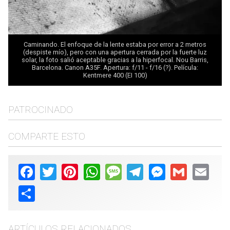
Caminando. El enfoque de la lente estaba por error a 2 metros
(despiste mío), pero con una apertura cerrada por la fuerte luz
solar, la foto salió aceptable gracias a la hiperfocal. Nou Barris,
Barcelona. Canon A35F. Apertura: f/11 - f/16 (?). Película:
Kentmere 400 (EI 100)
PATROCINADO
COMPARTE ESTO
Facebook
Twitter
Pinterest
WhatsApp
Message
Telegram
Messenger
Gmail
Email
Share
ARTÍCULOS RELACIONADOS