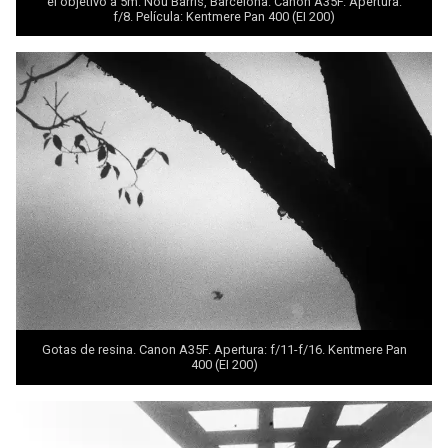
el objetivo a 5m. Nou Barris, Barcelona. Canon A35F. Apertura:
f/8. Película: Kentmere Pan 400 (EI 200)
Gotas de resina. Canon A35F. Apertura: f/11-f/16. Kentmere Pan
400 (EI 200)