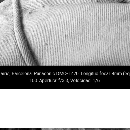
arris, Barcelona. Panasonic DMC-TZ70. Longitud focal: 4mm (eq
100. Apertura: f/3.3, Velocidad: 1/6.