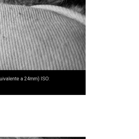
uivalente a 24mm) ISO: