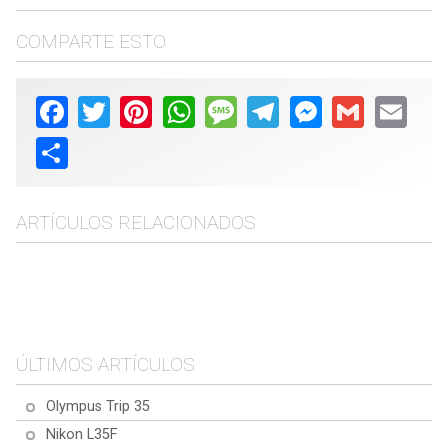
COMPARTE ESTO
Facebook
Twitter
Pinterest
WhatsApp
Message
Telegram
Messenger
Gmail
Email
Share
ARTÍCULOS RELACIONADOS
2025, Semana 21
2024, Semana 13
2024, Semana 39
2025, Semana 20
ÚLTIMOS ARTÍCULOS
Olympus Trip 35
Nikon L35F