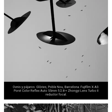
Ovnis y pájaros. Glòries, Poble Nou, Barcelona. Fujifilm X-A3.
Porst Color Reflex Auto 55mm f/2.8 +
Zhongyi Lens Turbo II
reductor focal.