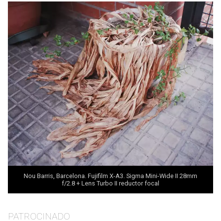
Nou Barris, Barcelona. Fujifilm X-A3. Sigma Mini-Wide II 28mm
f/2.8 +
Lens Turbo II
reductor focal
PATROCINADO