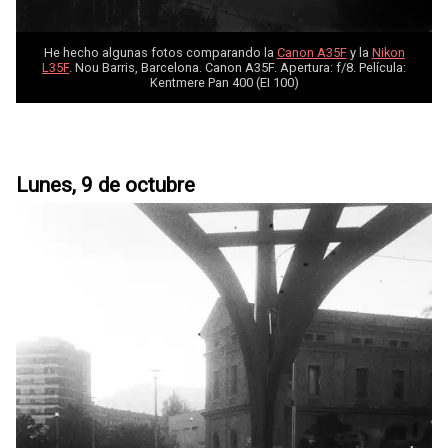
He hecho algunas fotos comparando la
Canon A35F
y la
Nikon
L35F
. Nou Barris, Barcelona. Canon A35F. Apertura: f/8. Película:
Kentmere Pan 400 (EI 100)
Lunes, 9 de octubre