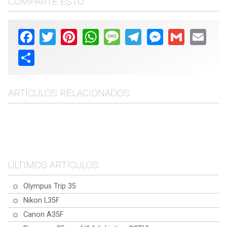
COMPARTE ESTO
Facebook
Twitter
Pinterest
WhatsApp
Message
Telegram
Messenger
Gmail
Email
Share
ARTÍCULOS RELACIONADOS
2024, Semana 39
2024, Semana 13
2025, Semana 20
2025, Semana 21
ÚLTIMOS ARTÍCULOS
Olympus Trip 35
Nikon L35F
Canon A35F