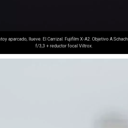
oy aparcado, llueve. El Carrizal. Fujifilm X-A2. Objetivo A.Sch
f/3,3 + reductor focal Viltrox.