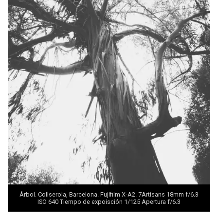
Árbol. Collserola, Barcelona. Fujifilm X-A2. 7Artisans 18mm f/6.3
ISO 640 Tiempo de expoisción 1/125 Apertura f/6.3